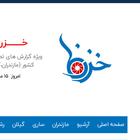
خـــــــزرن
ویژه گزارش های ت
کشور (مازندران،
امروز: ۱۵ مرداد ۱۴۰۵
خزرنما
صفحه اصلی
آرشیو
مازندران
ساری
گیلان
رش