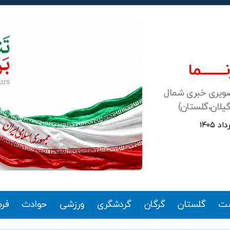
ـــــــما
صویری خبری شمال
گیلان،گلستان)
ت
گلستان
گرگان
گردشگری
ورزشی
حوادث
فر