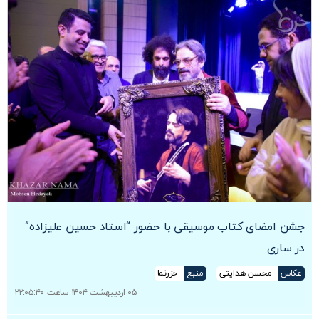
جشن امضای کتاب موسیقی با حضور “استاد حسین علیزاده”
در ساری
عکاس
محسن هدایتی
منبع
خزرنما
۰۵ اردیبهشت ۱۴۰۴ ساعت ۲۲:۰۵:۴۰