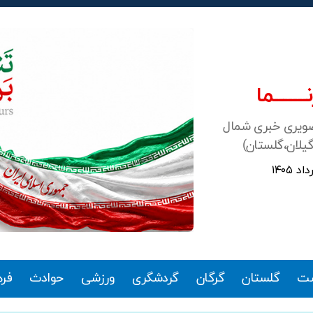
ـــــــما
صویری خبری شمال
گیلان،گلستان)
ت
گلستان
گرگان
گردشگری
ورزشی
حوادث
فر