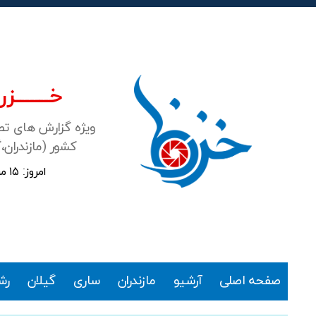
خـــــــزرن
ویژه گزارش های ت
کشور (مازندران،
امروز: ۱۵ مرداد ۱۴۰۵
خزرنما
صفحه اصلی
آرشیو
مازندران
ساری
گیلان
رش