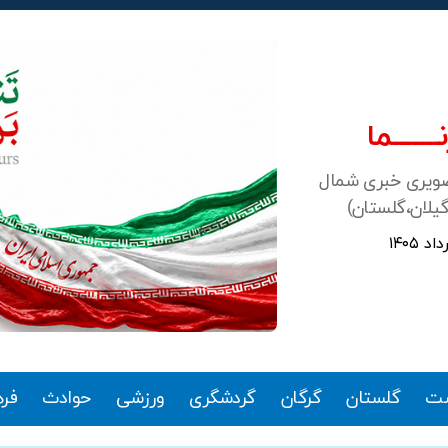
ـــــــما
صویری خبری شمال
گیلان،گلستان)
ت
گلستان
گرگان
گردشگری
ورزشی
حوادث
فر