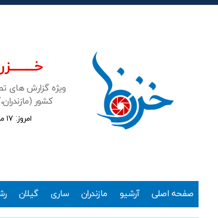
خـــــــزرن
ویژه گزارش های ت
کشور (مازندران،
امروز: ۱۷ مرداد ۱۴۰۵
خزرنما
صفحه اصلی
آرشیو
مازندران
ساری
گیلان
رش