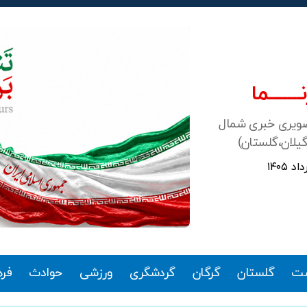
ـــــــما
صویری خبری شمال
گیلان،گلستان)
ت
گلستان
گرگان
گردشگری
ورزشی
حوادث
فر