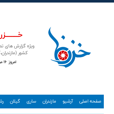
خـــــــزرن
ویژه گزارش های ت
کشور (مازندران،
امروز: ۱۶ مرداد ۱۴۰۵
خزرنما
صفحه اصلی
آرشیو
مازندران
ساری
گیلان
رش