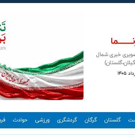
ـــــــما
صویری خبری شمال
گیلان،گلستان)
ت
گلستان
گرگان
گردشگری
ورزشی
حوادث
فر