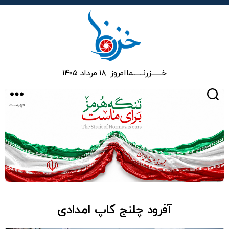
خزرنما
خـــــــزرنـــــــما
امروز: ۱۸ مرداد ۱۴۰۵
جستجو
فهرست
آفرود چلنج کاپ امدادی