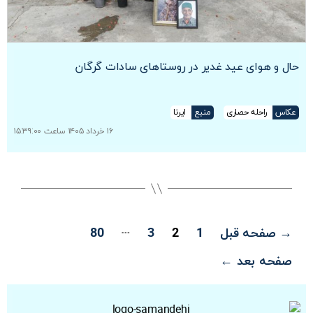
حال و هوای عید غدیر در روستاهای سادات گرگان
عکاس
راحله حصاری
منبع
ایرنا
۱۶ خرداد ۱۴۰۵ ساعت ۱۵:۳۹:۰۰
صفحه‌بندی
…
→
صفحه قبل
1
2
3
80
نوشته‌ها
صفحه بعد
←