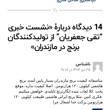
گردشگری ساحل قناری
14 دیدگاه دربارهٔ «نشست خبری
“تقی جعفریان” از تولیدکنندگان
برنج در مازندران»
:
ناشناس
۲۵ دی ۱۴۰۳ در ۲۰:۰۶
متاسفانه کیفیت برنج مازندران بسیار پایین آمده. برنج
هاشمی کیلویی ۱۲۰ هزارتومن . اصلا کیفیت نداره .موقع
پخت .کلا لعاب میده انگاربرنج تایلندی .خواهش میکنیم
.فکری کنین .مثلا برنج ایرانی هاشمی طبیعت کیلویی ۱۲۰
هزارتومن برکت خدا اشغال چرا