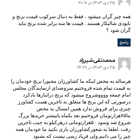
۲۵ دی ۱۴۰۳ در ۲۰:۱۶
همه چیز گران میشود ، فقط به دنبال سرکوب قیمت برنج و
نابودی شالیکار هستند . قیمت ها سه برابر شده برنج نباید
گران شود ؟
پاسخ
:
محمدتقی‌شیرزاد
۲۵ دی ۱۴۰۳ در ۲۲:۲۶
هرساله به محض اینکه ما کشاورزان مجبورا برنج خودمان را
به قیمت تمام شده فروختیم سروصدای ازنمایندگان مجلس
امام جمعه ووووشروع میشود که برنج درانبارها بادکرد
درصورتی که این برنج ها متعلق به تاجرین هست کشاورز
چیزی برای فروش ندارد همین امسال به محض
ما۷۵هزارتومان فروختیم بعد یکماه یابیشتر خریدها بزرگ
شروع شد وسود ۵۰هزارتومانی درهرکیلو به جیب تاجرین
رفت .لطفا به شعورکشاورزان بازی نکنید ما خودمان همه
چیز را می دانیم ولی فریاد رسی نیست که بشنود