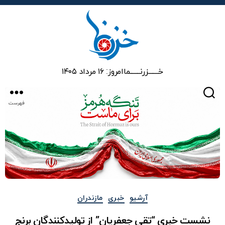
خزرنما
خـــــــزرنـــــــما
امروز: ۱۶ مرداد ۱۴۰۵
جستجو
فهرست
دسته‌ها
آرشیو
خبری
مازندران
نشست خبری “تقی جعفریان” از تولیدکنندگان برنج