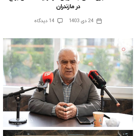
در مازندران
برای
24 دی 1403
14 دیدگاه
تاریخ
نشست
نوشته
خبری
“تقی
جعفریان”
از
تولیدکنندگان
برنج
در
مازندران