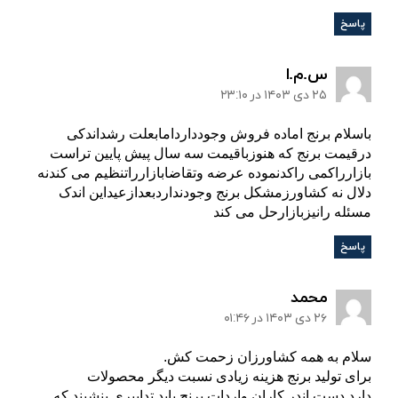
پاسخ
:
س.م.ا
۲۵ دی ۱۴۰۳ در ۲۳:۱۰
باسلام برنج اماده فروش وجودداردامابعلت رشداندکی
درقیمت برنج که هنوزباقیمت سه سال پیش پایین تراست
بازارراکمی راکدنموده عرضه وتقاضابازارراتنظیم می کندنه
دلال نه کشاورزمشکل برنج وجودنداردبعدازعیداین اندک
مسئله رانیزبازارحل می کند
پاسخ
:
محمد
۲۶ دی ۱۴۰۳ در ۰۱:۴۶
سلام به همه کشاورزان زحمت کش.
برای تولید برنج هزینه زیادی نسبت دیگر محصولات
دارد.دست اندر کاران واردات برنج باید تدابیری بنشیند که