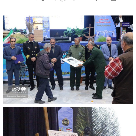
نخستین
نوشته
یادواره
شهدای
علمی،پژوهشی
و
فناوری
شهدای
نوشهر