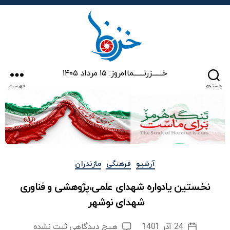
خزرنما
خـــــــزرنـــــــما
امروز: ۱۵ مرداد ۱۴۰۵
جستجو
فهرست
دسته‌ها
آرشیو
فرهنگی
مازندران
نخستین یادواره شهدای علمی،پژوهشی و فناوری
شهدای نوشهر
برای
24 آذر 1401
هیچ دیدگاهی
ثبت نشده
تاریخ