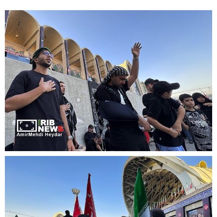
تشییع
پیکر
“آقای
شهید
ایران”
در
تهران