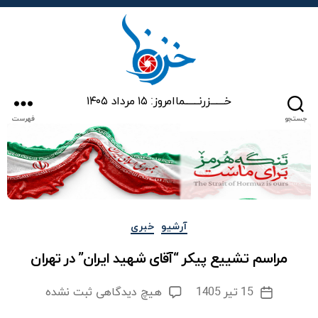
خزرنما
خـــــــزرنـــــــما
امروز: ۱۵ مرداد ۱۴۰۵
جستجو
فهرست
دسته‌ها
آرشیو
خبری
مراسم تشییع پیکر “آقای شهید ایران” در تهران
برای
15 تیر 1405
هیچ دیدگاهی
ثبت نشده
تاریخ
مراسم
نوشته