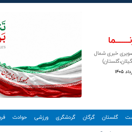
ـــــــما
صویری خبری شمال
گیلان،گلستان)
ت
گلستان
گرگان
گردشگری
ورزشی
حوادث
فر
دسته‌ها