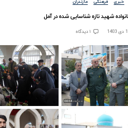
خبری
فرهنگی
مازندران
انواده شهید تازه شناسایی شده در آمل
برای
 1403
۱ دیدگاه
مراسم
ه
استقبال
از
خانواده
شهید
تازه
شناسایی
شده
در
آمل