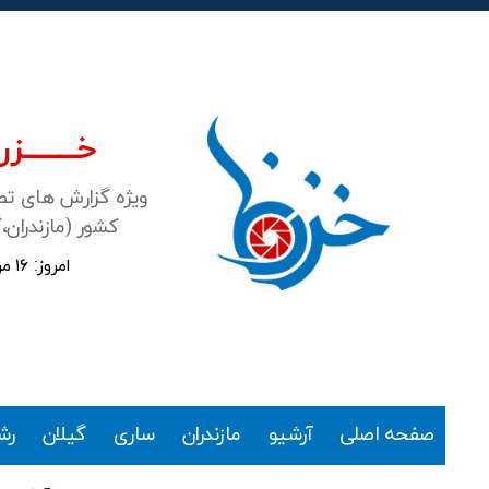
خـــــــزرن
ویژه گزارش های ت
کشور (مازندران،
امروز: ۱۶ مرداد ۱۴۰۵
خزرنما
صفحه اصلی
آرشیو
مازندران
ساری
گیلان
رش