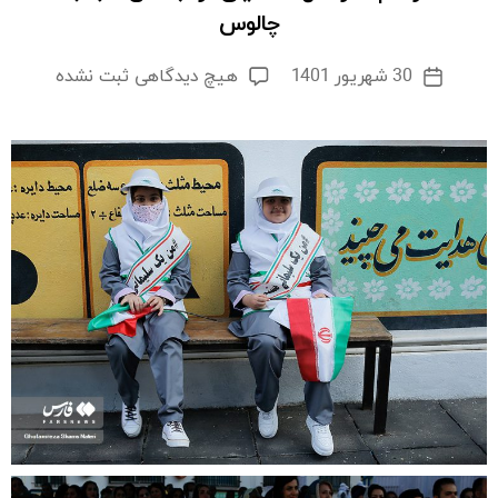
چالوس
برای
30 شهریور 1401
هیچ دیدگاهی
ثبت نشده
تاریخ
مراسم
نوشته
آغاز
سال
تحصیلی
در
دبستان
حجاب
چالوس