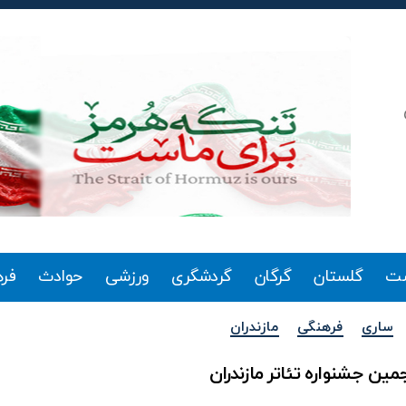
ت
گلستان
گرگان
گردشگری
ورزشی
حوادث
فر
دسته‌ها
ساری
فرهنگی
مازندران
ین جشنواره تئاتر مازندران