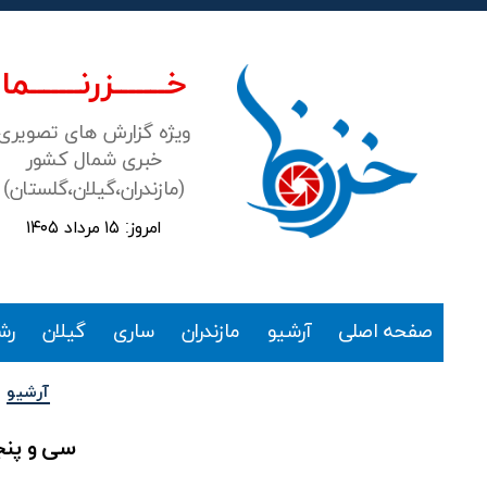
خـــــــزرنـــــــما
ویژه گزارش های تصویری
خبری شمال کشور
(مازندران،گیلان،گلستان)
امروز: ۱۵ مرداد ۱۴۰۵
خزرنما
صفحه اصلی
آرشیو
مازندران
ساری
گیلان
رش
آرشیو
سی و پنجم