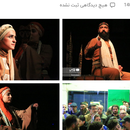
برای
هیچ دیدگاهی
ثبت نشده
سی
و
پنجمین
جشنواره
تئاتر
مازندران