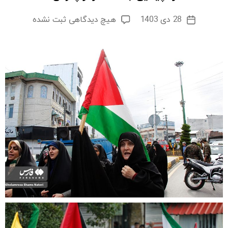
برای
28 دی 1403
هیچ دیدگاهی
ثبت نشده
تاریخ
راهپیمایی
نوشته
جمعه
نصر
در
چالوس