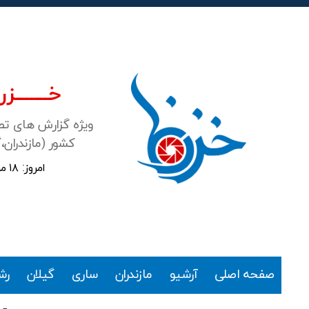
خـــــــزرن
ویژه گزارش های ت
کشور (مازندران،
امروز: ۱۸ مرداد ۱۴۰۵
خزرنما
صفحه اصلی
آرشیو
مازندران
ساری
گیلان
رش