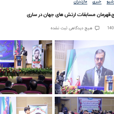
شیو
خبری
مازندران
،قهرمان مسابقات ارتش های جهان در ساری
برای
هیچ دیدگاهی
ثبت نشده
تجلیل
از
تیم
کشتی
بسیج،قهرمان
مسابقات
ارتش
های
جهان
در
ساری