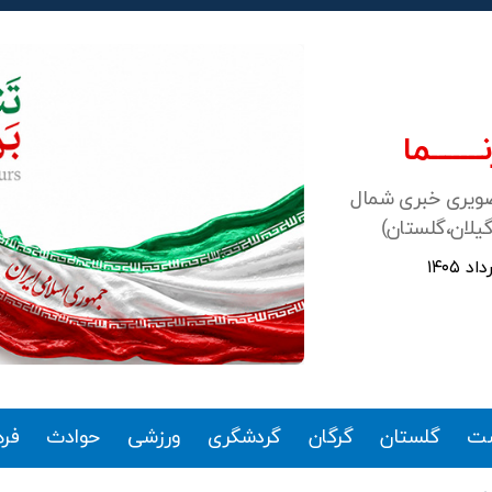
ـــــــما
صویری خبری شمال
گیلان،گلستان)
ت
گلستان
گرگان
گردشگری
ورزشی
حوادث
فر
دسته‌ها